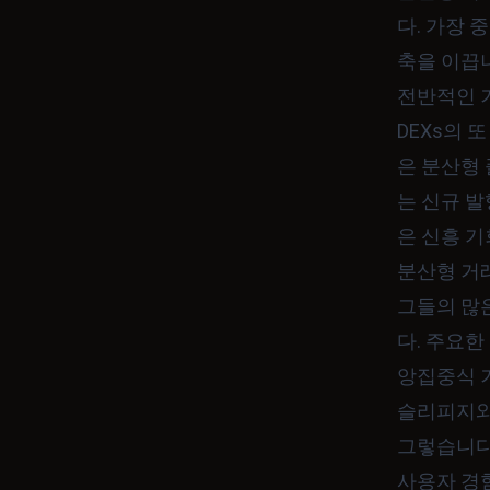
다. 가장 
축을 이끕니
전반적인 
DEXs의 
은 분산형
는 신규 발
은 신흥 
분산형 거
그들의 많
다. 주요한
앙집중식 
슬리피지와 
그렇습니다
사용자 경험