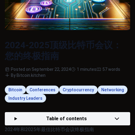
2024-2025顶级比特币会议：
您的终极指南
Posted on September 22, 2024
1 minutes
57 words
By Bitcoin.kitchen
Bitcoin
Conferences
Cryptocurrency
Networking
Industry Leaders
Table of contents
2024年和2025年最佳比特币会议终极指南