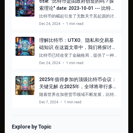
货币的接受度和流 …
title: "比特币是由政府创造的吗？探
索理论" date: 2023-10-01 --- 比特币
的起源一直是一个备受争议的话题。
比特币的崛起引发了无数关于其起源的讨
许多人对其创造者的身份提出了各种
论和理论。其中最引人入胜的叙述之一是
Dec 24, 2024
•
1 min read
关于比特币由联邦政府创造的阴谋论。这
理论，其中一些甚至认为比特币可能
一理论引发了关于加密货币的性质、其创
是由
造背后的动机以及 …
理解比特币：UTXO、隐私和交易基
础知识 在这篇文章中，我们将探讨比
特币的基本概念，特别是UTXO（未
比特币已经改变了金融格局，提供了一种
花费交易输出）、隐私以及交易的基
去中心化的传统货币替代方案。随着越来
Dec 24, 2024
•
1 min read
越多的人探索加密货币的世界，理解未花
本原理。 什么是UTXO？ UTXO代表
费交易输出（UTXO）、隐私最佳实践以及
未花费交易输出。它是比特币
找零在比特币 …
2025年值得参加的顶级比特币会议：
关键见解 在2025年，全球将举行多场
重要的比特币会议，吸引了来自各地
随着世界在加密货币领域不断发展，比特
的区块链爱好者、投资者和行业专
币仍然处于这一数字革命的前沿。对于爱
Dec 7, 2024
•
1 min read
好者、投资者和行业专业人士来说，参加
家。以下是一些值得关注的会议及其
会议提供了一个独特的机会，可以进行网
关键见解： 1. **比特币大会
络交流、学习并及 …
Explore by Topic